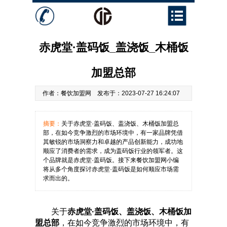
餐饮资讯
加盟问答
赤虎堂·盖码饭_盖浇饭_木桶饭
加盟总部
作者：餐饮加盟网 发布于：2023-07-27 16:24:07
摘要：
关于赤虎堂·盖码饭、盖浇饭、木桶饭加盟总
部，在如今竞争激烈的市场环境中，有一家品牌凭借
其敏锐的市场洞察力和卓越的产品创新能力，成功地
顺应了消费者的需求，成为盖码饭行业的领军者。这
个品牌就是赤虎堂·盖码饭。接下来餐饮加盟网小编
将从多个角度探讨赤虎堂·盖码饭是如何顺应市场需
求而出的。
关于
赤虎堂·盖码饭、盖浇饭、木桶饭加
盟总部
，在如今竞争激烈的市场环境中，有