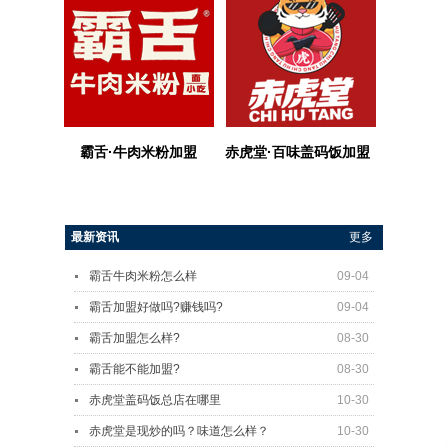
霸舌
·牛肉米粉加盟
赤虎堂·百味盖码饭加盟
最新资讯
更多
霸舌牛肉米粉怎么样
09-04
霸舌加盟好做吗?赚钱吗?
09-04
霸舌加盟怎么样?
08-30
霸舌能不能加盟?
08-30
赤虎堂盖码饭总店在哪里
10-30
赤虎堂是现炒的吗？味道怎么样？
10-30