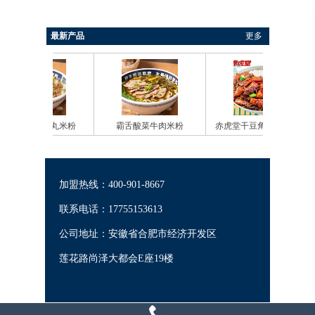
最新产品
更多
牛肉丸米粉
霸舌酸菜牛肉米粉
赤虎堂干豆角烧肉盖码饭
赤虎
加盟热线：400-901-8667
联系电话：17755153613
公司地址：安徽省合肥市经济开发区
莲花路尚泽大都会E座19楼