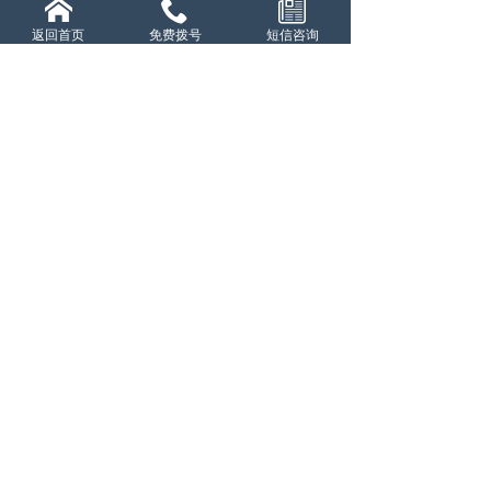
返回首页
免费拨号
短信咨询
霸舌
·牛肉米粉加盟
赤虎堂·百味盖码饭加盟
最新资讯
更多
霸舌牛肉米粉怎么样
09-04
霸舌加盟好做吗?赚钱吗?
09-04
霸舌加盟怎么样?
08-30
霸舌能不能加盟?
08-30
赤虎堂盖码饭总店在哪里
10-30