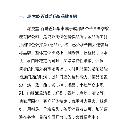
一、
赤虎堂·百味盖码饭品牌介绍
赤虎堂·百味盖码饭隶属于成都两个芒果餐饮管
理有限公司。是纯外卖特色餐饮品牌，该品牌主打
川湘特色饭拌菜+汤品+小吃，已荣获全国大连锁商
标品牌。整体定位投资小，风险低，收益稳，回本
快。在口味稳定的同时，又紧紧抓住米饭、快餐、
简餐的刚需外卖市场需求，同时川湘菜的增项还能
增加门店的利润，提升门店的盈利能力。菜品涵盖
炒，烧，蒸，煎，煮，拌，汤品，小吃等众多系
列。口味涵盖清香，鲜香，香辣，麻辣，清淡等。
地域局限小，客户群体稳定，市场潜力巨大。味道
好、用料足、价格亲民，备受消费者认可。加盟店
遍布各地，目前全国开放加盟，火爆招商中！