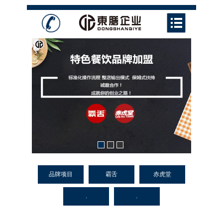
品牌项目
霸舌
赤虎堂
.
.