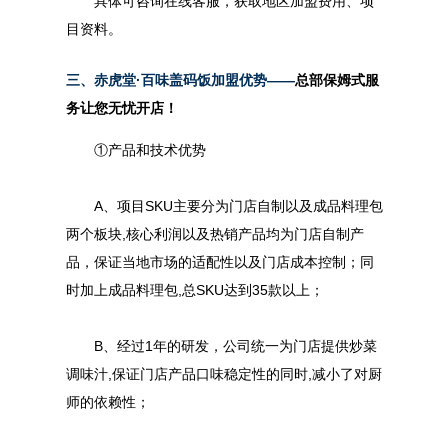
具体可咨询在线客服，获
取地区加盟费用、项
目资料。
三、
赤虎堂·百味盖码饭加盟优势——
总部保姆式服
务让您无忧开店！
①产品和技术优势
A、项目SKU主要分为门店自制以及成品料理包
两个板块,核心利润以及热销产品均为门店自制产
品，保证当地市场的适配性以及门店成本控制；同
时加上成品料理包,总SKU达到35款以上；
B、经过1年的研发，公司统一为门店提供炒菜
调味汁,保证门店产品口味稳定性的同时,减小了对厨
师的依赖性；