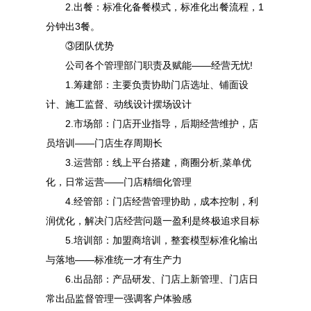
2.出餐：标准化备餐模式，标准化出餐流程，1
分钟出3餐。
③团队优势
公司各个管理部门职责及赋能——经营无忧!
1.筹建部：主要负责协助门店选址、铺面设
计、施工监督、动线设计摆场设计
2.市场部：门店开业指导，后期经营维护，店
员培训——门店生存周期长
3.运营部：线上平台搭建，商圈分析,菜单优
化，日常运营——门店精细化管理
4.经管部：门店经营管理协助，成本控制，利
润优化，解决门店经营问题一盈利是终极追求目标
5.培训部：加盟商培训，整套模型标准化输出
与落地——标准统一才有生产力
6.出品部：产品研发、门店上新管理、门店日
常出品监督管理一强调客户体验感