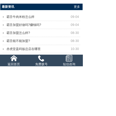
最新资讯
更多
霸舌牛肉米粉怎么样
09-04
霸舌加盟好做吗?赚钱吗?
09-04
霸舌加盟怎么样?
08-30
霸舌能不能加盟?
08-30
赤虎堂盖码饭总店在哪里
10-30
赤虎堂是现炒的吗？味道怎么样？
10-30
返回首页
免费拨号
短信咨询
最新产品
更多
赤虎堂干豆角烧肉盖码饭
赤虎堂仔姜肉丝盖码饭